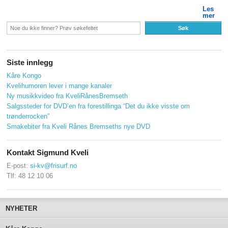
Les
mer
Søk
Siste innlegg
Kåre Kongo
Kvelihumoren lever i mange kanaler
Ny musikkvideo fra KveliRånesBremseth
Salgssteder for DVD’en fra forestillinga “Det du ikke visste om
trønderrocken”
Smakebiter fra Kveli Rånes Bremseths nye DVD
Kontakt Sigmund Kveli
E-post:
si-kv@frisurf.no
Tlf: 48 12 10 06
NYHETER