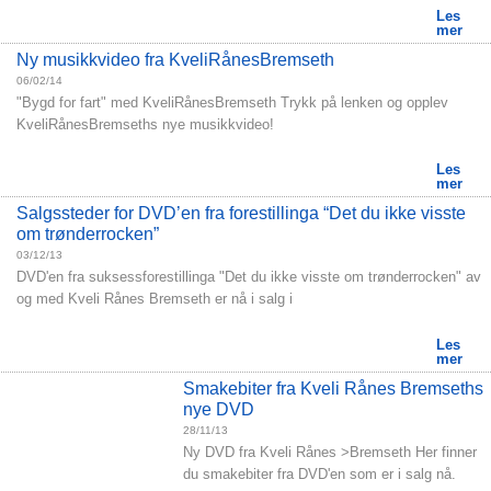
Les
mer
Ny musikkvideo fra KveliRånesBremseth
06/02/14
"Bygd for fart" med KveliRånesBremseth Trykk på lenken og opplev
KveliRånesBremseths nye musikkvideo!
Les
mer
Salgssteder for DVD’en fra forestillinga “Det du ikke visste
om trønderrocken”
03/12/13
DVD'en fra suksessforestillinga "Det du ikke visste om trønderrocken" av
og med Kveli Rånes Bremseth er nå i salg i
Les
mer
Smakebiter fra Kveli Rånes Bremseths
nye DVD
28/11/13
Ny DVD fra Kveli Rånes >Bremseth Her finner
du smakebiter fra DVD'en som er i salg nå.