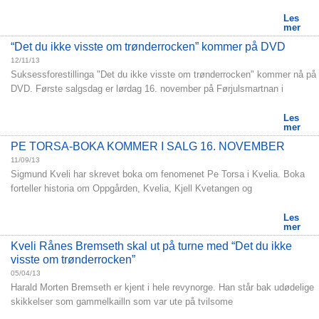
Les
mer
“Det du ikke visste om trønderrocken” kommer på DVD
12/11/13
Suksessforestillinga "Det du ikke visste om trønderrocken" kommer nå på
DVD. Første salgsdag er lørdag 16. november på Førjulsmartnan i
Les
mer
PE TORSA-BOKA KOMMER I SALG 16. NOVEMBER
11/09/13
Sigmund Kveli har skrevet boka om fenomenet Pe Torsa i Kvelia. Boka
forteller historia om Oppgården, Kvelia, Kjell Kvetangen og
Les
mer
Kveli Rånes Bremseth skal ut på turne med “Det du ikke
visste om trønderrocken”
05/04/13
Harald Morten Bremseth er kjent i hele revynorge. Han står bak udødelige
skikkelser som gammelkailln som var ute på tvilsome