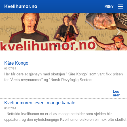
Kvelihumor.no
MENY
Kvelihumor
Sigmund
3 x Kveli og 1 Kvemo
Nyheter
Bilder
Kåre Kongo
03/07/14
Video
Her får dere et gjensyn med sketsjen "Kåre Kongo" som vant fikk prisen
for "Årets revynummer" og "Norsk Revyfaglig Senters
Kontakt oss
Les
mer
Kvelihumoren lever i mange kanaler
03/07/14
Nettsida kvelihumor.no er ei av mange nettsider som sjelden blir
oppdatert, og den nyhetshungrige Kvelihumor-elskeren blir nok ofte skuffet