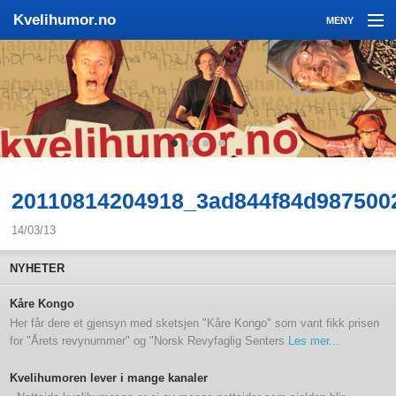
Kvelihumor.no
MENY
Kvelihumor
Sigmund
3 x Kveli og 1 Kvemo
Nyheter
Bilder
20110814204918_3ad844f84d987500
Video
14/03/13
Kontakt oss
NYHETER
Kåre Kongo
Her får dere et gjensyn med sketsjen "Kåre Kongo" som vant fikk prisen
for "Årets revynummer" og "Norsk Revyfaglig Senters
Les mer...
Kvelihumoren lever i mange kanaler