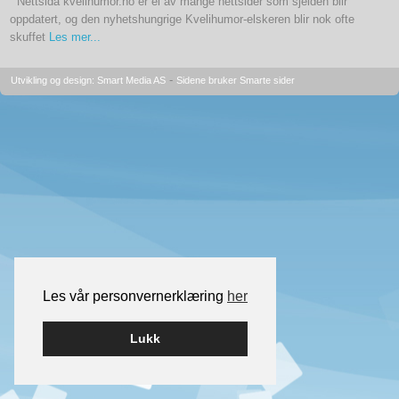
Nettsida kvelihumor.no er ei av mange nettsider som sjelden blir
oppdatert, og den nyhetshungrige Kvelihumor-elskeren blir nok ofte
skuffet
Les mer...
-
Utvikling og design: Smart Media AS
Sidene bruker Smarte sider
Les vår personvernerklæring
her
Lukk