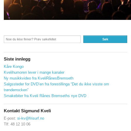
Søk
Siste innlegg
Kåre Kongo
Kvelihumoren lever i mange kanaler
Ny musikkvideo fra KveliRånesBremseth
Salgssteder for DVD’en fra forestillinga “Det du ikke visste om
trønderrocken”
Smakebiter fra Kveli Rånes Bremseths nye DVD
Kontakt Sigmund Kveli
E-post:
si-kv@frisurf.no
Tlf: 48 12 10 06