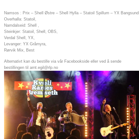
Namsos : Prix – Shell Østre – Shell Hylla – Statoil Spillum – YX Bangsund
Overhalla: Statoil,
Namdalseid: Shell ,
Steinkjer: Statoil, Shell, OBS,
Verdal Shell, YX,
Levanger: YX Gråmyra,
Rørvik Mix, Best
Alternativt kan du bestille via vår Facebookside eller ved å sende
bestillingen til arnt.egil@rlp.no