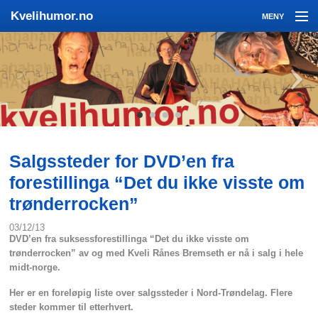
Kvelihumor.no
MENY
Kvelihumor
Sigmund
3 x Kveli og 1 Kvemo
Nyheter
Bilder
Salgssteder for DVD’en fra
forestillinga “Det du ikke visste om
Video
trønderrocken”
Kontakt oss
03/12/13
DVD’en fra suksessforestillinga “Det du ikke visste om
trønderrocken” av og med Kveli Rånes Bremseth er nå i salg i hele
midt-norge.
Her er en foreløpig liste over salgssteder i Nord-Trøndelag. Flere
steder kommer til etterhvert.