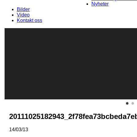
Nyheter
Bilder
Video
Kontakt oss
20111025182943_2f78fea73bcbeda7e
14/03/13