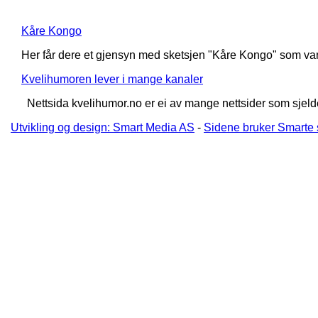
Kåre Kongo
Her får dere et gjensyn med sketsjen "Kåre Kongo" som van
Kvelihumoren lever i mange kanaler
Nettsida kvelihumor.no er ei av mange nettsider som sjelde
Utvikling og design: Smart Media AS
-
Sidene bruker Smarte 